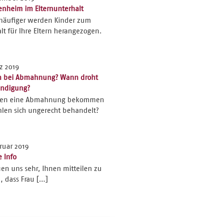
enheim im Elternunterhalt
häufiger werden Kinder zum
lt für Ihre Eltern herangezogen.
z 2019
n bei Abmahnung? Wann droht
ündigung?
ben eine Abmahnung bekommen
len sich ungerecht behandelt?
ruar 2019
e Info
uen uns sehr, Ihnen mitteilen zu
 dass Frau […]