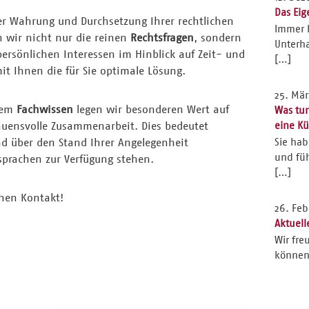
Das Eig
der Wahrung und Durchsetzung Ihrer rechtlichen
Immer 
n wir nicht nur die reinen
Rechtsfragen
, sondern
Unterha
persönlichen Interessen im Hinblick auf Zeit- und
[…]
t Ihnen die für Sie optimale Lösung.
25. Mär
lem
Fachwissen
legen wir besonderen Wert auf
Was tu
uensvolle Zusammenarbeit. Dies bedeutet
eine K
nd über den Stand Ihrer Angelegenheit
Sie ha
und füh
sprachen zur Verfügung stehen.
[…]
chen Kontakt!
26. Feb
Aktuell
Wir fre
können,